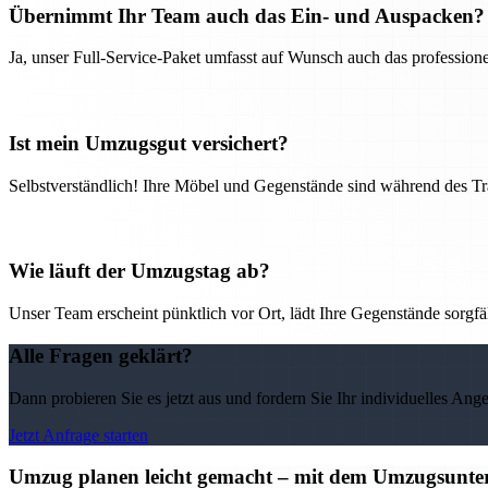
Übernimmt Ihr Team auch das Ein- und Auspacken?
Ja, unser Full-Service-Paket umfasst auf Wunsch auch das professio
Ist mein Umzugsgut versichert?
Selbstverständlich! Ihre Möbel und Gegenstände sind während des Tra
Wie läuft der Umzugstag ab?
Unser Team erscheint pünktlich vor Ort, lädt Ihre Gegenstände sorgfälti
Alle Fragen geklärt?
Dann probieren Sie es jetzt aus und fordern Sie Ihr individuelles Ang
Jetzt Anfrage starten
Umzug planen leicht gemacht – mit dem Umzugsunter