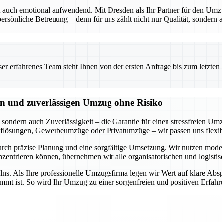
ft auch emotional aufwendend. Mit Dresden als Ihr Partner für den Umz
 persönliche Betreuung – denn für uns zählt nicht nur Qualität, sondern
 erfahrenes Team steht Ihnen von der ersten Anfrage bis zum letzten Ka
eien und zuverlässigen Umzug ohne Risiko
sondern auch Zuverlässigkeit – die Garantie für einen stressfreien Um
flösungen, Gewerbeumzüge oder Privatumzüge – wir passen uns flexibe
 durch präzise Planung und eine sorgfältige Umsetzung. Wir nutzen m
nzentrieren können, übernehmen wir alle organisatorischen und logisti
s. Als Ihre professionelle Umzugsfirma legen wir Wert auf klare Abs
immt ist. So wird Ihr Umzug zu einer sorgenfreien und positiven Erfahr