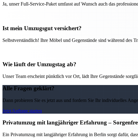
Ja, unser Full-Service-Paket umfasst auf Wunsch auch das professio
Ist mein Umzugsgut versichert?
Selbstverständlich! Ihre Möbel und Gegenstände sind während des Tra
Wie läuft der Umzugstag ab?
Unser Team erscheint pünktlich vor Ort, lädt Ihre Gegenstände sorgfälti
Alle Fragen geklärt?
Dann probieren Sie es jetzt aus und fordern Sie Ihr individuelles Ang
Jetzt Anfrage starten
Privatumzug mit langjähriger Erfahrung – Sorgenfrei
Ein Privatumzug mit langjähriger Erfahrung in Berlin sorgt dafür, das