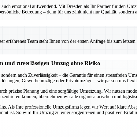
ft auch emotional aufwendend. Mit Dresden als Ihr Partner für den Umz
 persönliche Betreuung – denn für uns zählt nicht nur Qualität, sondern
 erfahrenes Team steht Ihnen von der ersten Anfrage bis zum letzten Ka
eien und zuverlässigen Umzug ohne Risiko
sondern auch Zuverlässigkeit – die Garantie für einen stressfreien Um
flösungen, Gewerbeumzüge oder Privatumzüge – wir passen uns flexibe
 durch präzise Planung und eine sorgfältige Umsetzung. Wir nutzen m
nzentrieren können, übernehmen wir alle organisatorischen und logisti
s. Als Ihre professionelle Umzugsfirma legen wir Wert auf klare Abs
immt ist. So wird Ihr Umzug zu einer sorgenfreien und positiven Erfahr