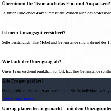
Übernimmt Ihr Team auch das Ein- und Auspacken?
Ja, unser Full-Service-Paket umfasst auf Wunsch auch das professio
Ist mein Umzugsgut versichert?
Selbstverständlich! Ihre Möbel und Gegenstände sind während des Tra
Wie läuft der Umzugstag ab?
Unser Team erscheint pünktlich vor Ort, lädt Ihre Gegenstände sorgfälti
Alle Fragen geklärt?
Dann probieren Sie es jetzt aus und fordern Sie Ihr individuelles Ang
Jetzt Anfrage starten
Umzug planen leicht gemacht – mit dem Umzugsunter