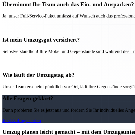
Übernimmt Ihr Team auch das Ein- und Auspacken?
Ja, unser Full-Service-Paket umfasst auf Wunsch auch das professio
Ist mein Umzugsgut versichert?
Selbstverständlich! Ihre Möbel und Gegenstände sind während des Tra
Wie läuft der Umzugstag ab?
Unser Team erscheint pünktlich vor Ort, lädt Ihre Gegenstände sorgfälti
Alle Fragen geklärt?
Dann probieren Sie es jetzt aus und fordern Sie Ihr individuelles Ang
Jetzt Anfrage starten
Umzug planen leicht gemacht – mit dem Umzugsunter