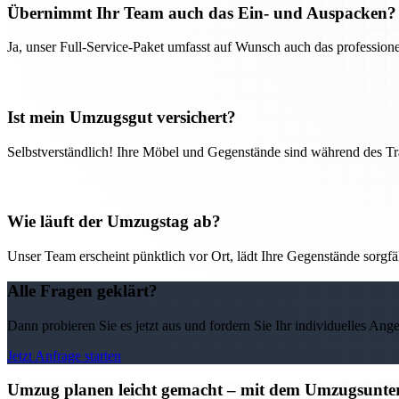
Übernimmt Ihr Team auch das Ein- und Auspacken?
Ja, unser Full-Service-Paket umfasst auf Wunsch auch das professio
Ist mein Umzugsgut versichert?
Selbstverständlich! Ihre Möbel und Gegenstände sind während des Tra
Wie läuft der Umzugstag ab?
Unser Team erscheint pünktlich vor Ort, lädt Ihre Gegenstände sorgfälti
Alle Fragen geklärt?
Dann probieren Sie es jetzt aus und fordern Sie Ihr individuelles Ang
Jetzt Anfrage starten
Umzug planen leicht gemacht – mit dem Umzugsunter