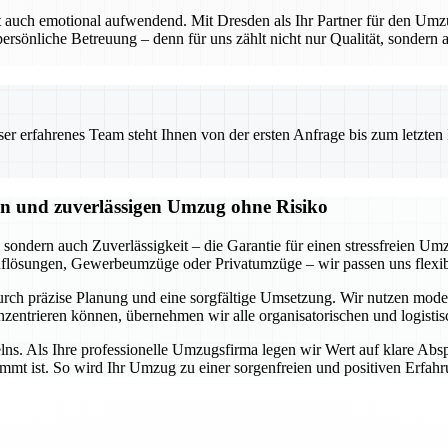
ft auch emotional aufwendend. Mit Dresden als Ihr Partner für den Umz
 persönliche Betreuung – denn für uns zählt nicht nur Qualität, sondern
 erfahrenes Team steht Ihnen von der ersten Anfrage bis zum letzten Ka
eien und zuverlässigen Umzug ohne Risiko
sondern auch Zuverlässigkeit – die Garantie für einen stressfreien Um
flösungen, Gewerbeumzüge oder Privatumzüge – wir passen uns flexibe
 durch präzise Planung und eine sorgfältige Umsetzung. Wir nutzen m
nzentrieren können, übernehmen wir alle organisatorischen und logisti
s. Als Ihre professionelle Umzugsfirma legen wir Wert auf klare Abs
immt ist. So wird Ihr Umzug zu einer sorgenfreien und positiven Erfahr